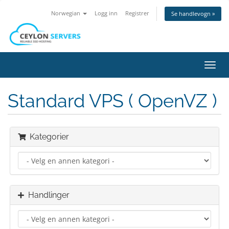
Norwegian
Logg inn
Registrer
Se handlevogn »
Bytt
navig
Standard VPS ( OpenVZ )
Kategorier
Handlinger