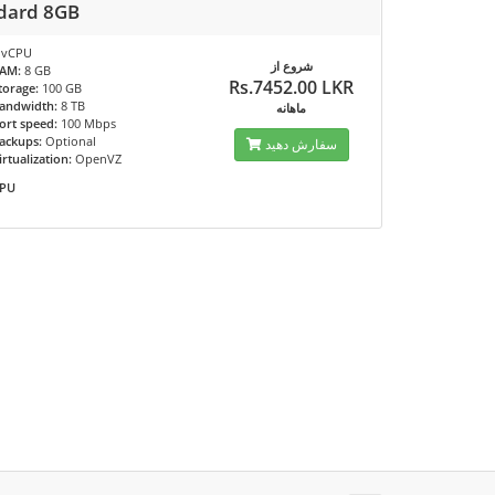
dard 8GB
 vCPU
شروع از
AM:
8 GB
Rs.7452.00 LKR
torage:
100 GB
andwidth:
8 TB
ماهانه
ort speed:
100 Mbps
ackups:
Optional
سفارش دهید
irtualization:
OpenVZ
PU