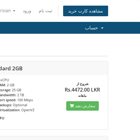
ersian
ورود
ثبت نام
مشاهده کارت خرید
حساب
dard 2GB
 vCPU
شروع از
AM:
2 GB
Rs.4472.00 LKR
torage:
25 GB
andwidth:
2 TB
ماهانه
ort speed:
100 Mbps
ackups:
Optional
سفارش دهید
irtualization:
OpenVZ
PU