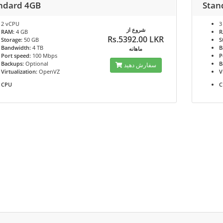
ndard 4GB
Stan
2 vCPU
3
شروع از
RAM:
4 GB
R
Rs.5392.00 LKR
Storage:
50 GB
S
Bandwidth:
4 TB
B
ماهانه
Port speed:
100 Mbps
P
Backups:
Optional
B
سفارش دهید
Virtualization:
OpenVZ
V
CPU
C