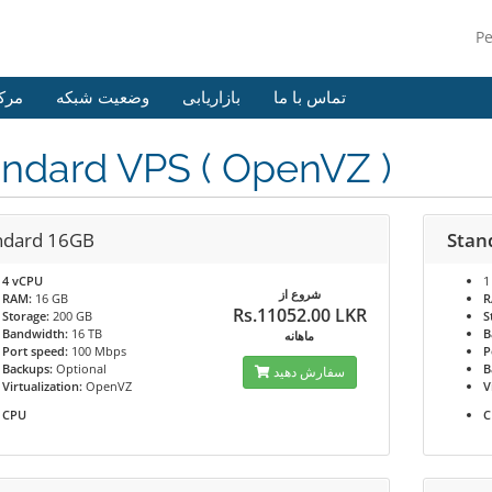
P
تماس با ما
بازاریابی
وضعیت شبکه
مرک
ndard VPS ( OpenVZ )
ndard 16GB
Stan
4 vCPU
1
شروع از
RAM:
16 GB
R
Rs.11052.00 LKR
Storage:
200 GB
S
Bandwidth:
16 TB
B
ماهانه
Port speed:
100 Mbps
P
Backups:
Optional
B
سفارش دهید
Virtualization:
OpenVZ
V
CPU
C