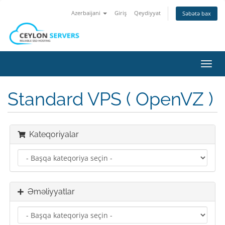
Azerbaijani
Giriş
Qeydiyyat
Səbətə bax
Naviq
keçid
Standard VPS ( OpenVZ )
Kateqoriyalar
Əməliyyatlar