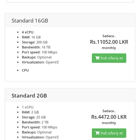
Standard 16GB
4 vCPU
Sadəcə..
RAM:
16 GB
Rs.11052.00 LKR
Storage:
200 GB
Bandwidth:
16 TB
monthly
Port speed:
100 Mbps
Backups:
Optional
İndi sifariş et
Virtualization:
OpenVZ
CPU
Standard 2GB
1 vCPU
Sadəcə..
RAM:
2 GB
Rs.4472.00 LKR
Storage:
25 GB
Bandwidth:
2 TB
monthly
Port speed:
100 Mbps
Backups:
Optional
İndi sifariş et
Virtualization:
OpenVZ