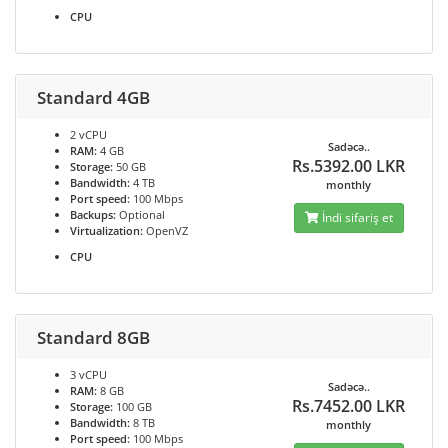
CPU
Standard 4GB
2 vCPU
Sadəcə..
RAM:
4 GB
Rs.5392.00 LKR
Storage:
50 GB
Bandwidth:
4 TB
monthly
Port speed:
100 Mbps
Backups:
Optional
İndi sifariş et
Virtualization:
OpenVZ
CPU
Standard 8GB
3 vCPU
Sadəcə..
RAM:
8 GB
Rs.7452.00 LKR
Storage:
100 GB
Bandwidth:
8 TB
monthly
Port speed:
100 Mbps