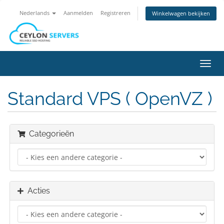
Nederlands
Aanmelden
Registreren
Winkelwagen bekijken
Navig
in-/u
Standard VPS ( OpenVZ )
Categorieën
Acties