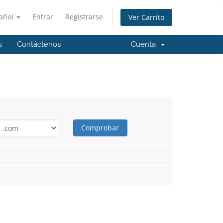
añol
Entrar
Registrarse
Ver Carrito
s
Contáctenos
Cuenta
Comprobar