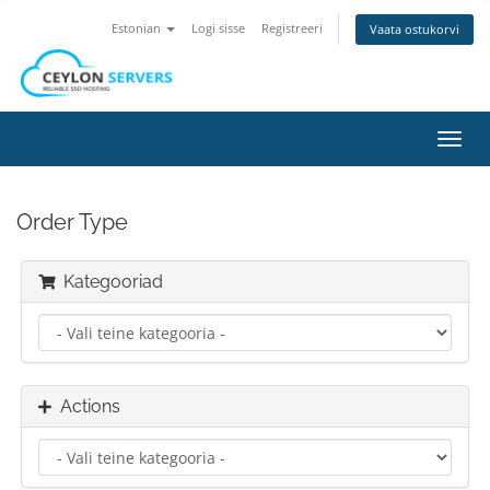
Estonian
Logi sisse
Registreeri
Vaata ostukorvi
Toggl
navig
Order Type
Kategooriad
Actions