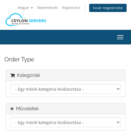
Magyar
Bejelentkezés
Regisztráció
Kosár megtekintése
Váltá
a
navig
Order Type
Kategóriák
Műveletek