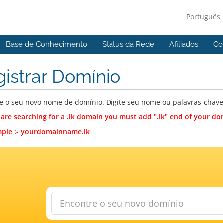
Português
Base de Conhecimento
Status da Rede
Afiliados
Co
istrar Domínio
e o seu novo nome de domínio. Digite seu nome ou palavras-chave a
u are searching for a .lk domain you must add ".lk" end of your 
ple :- yourdomainname.lk