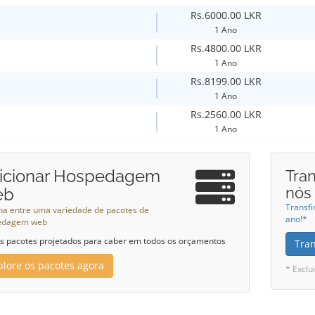
Rs.6000.00 LKR
1 Ano
Rs.4800.00 LKR
1 Ano
Rs.8199.00 LKR
1 Ano
Rs.2560.00 LKR
1 Ano
icionar Hospedagem
Tran
nós
eb
Transfi
ha entre uma variedade de pacotes de
ano!*
edagem web
 pacotes projetados para caber em todos os orçamentos
Tra
plore os pacotes agora
* Exclu