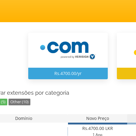
Rs.4700.00/yr
ar extensões por categoria
(5)
Other (10)
Domínio
Novo Preço
Rs.4700.00 LKR
1 Ano