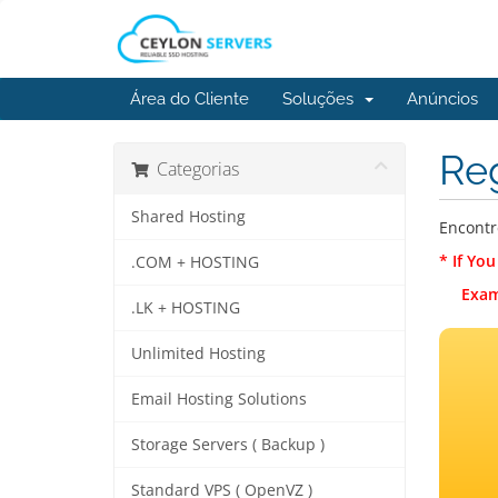
Área do Cliente
Soluções
Anúncios
Reg
Categorias
Shared Hosting
Encontr
* If Yo
.COM + HOSTING
Exam
.LK + HOSTING
Unlimited Hosting
Email Hosting Solutions
Storage Servers ( Backup )
Standard VPS ( OpenVZ )