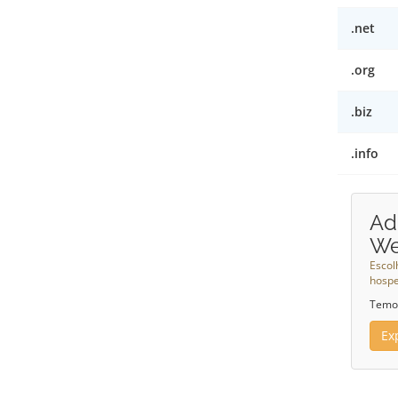
.net
.org
.biz
.info
Ad
W
Escol
hosp
Temos
Ex